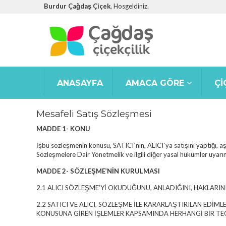
Burdur Çağdaş Çiçek
, Hosgeldiniz.
ANASAYFA
AMACA GÖRE
ÇI
Mesafeli Satış Sözleşmesi
MADDE 1- KONU
İşbu sözleşmenin konusu, SATICI`nın, ALICI`ya satışını yaptığı, aşağ
Sözleşmelere Dair Yönetmelik ve ilgili diğer yasal hükümler uyarın
MADDE 2- SÖZLEŞME’NİN KURULMASI
2.1 ALICI SÖZLEŞME’Yİ OKUDUĞUNU, ANLADIĞINI, HAKLARI
2.2 SATICI VE ALICI, SÖZLEŞME İLE KARARLAŞTIRILAN EDİ
KONUSUNA GİREN İŞLEMLER KAPSAMINDA HERHANGİ BİR TEC