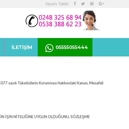
Siparis Takibi
İLETIŞIM
05555055444
rak 4077 sayılı Tüketicilerin Korunması Hakkındaki Kanun, Mesafeli
ERİN İŞİN NİTELİĞİNE UYGUN OLDUĞUNU, SÖZLEŞME