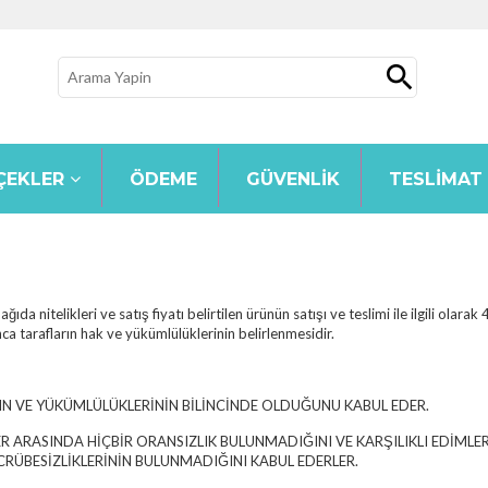
ÇEKLER
ÖDEME
GÜVENLIK
TESLIMAT
ıda nitelikleri ve satış fiyatı belirtilen ürünün satışı ve teslimi ile ilgili ola
ca tarafların hak ve yükümlülüklerinin belirlenmesidir.
NIN VE YÜKÜMLÜLÜKLERİNİN BİLİNCİNDE OLDUĞUNU KABUL EDER.
MLER ARASINDA HİÇBİR ORANSIZLIK BULUNMADIĞINI VE KARŞILIKLI EDİML
RÜBESİZLİKLERİNİN BULUNMADIĞINI KABUL EDERLER.