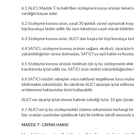
6.1 ALICI, Madde 5`te belirtilen sözleşme konusu ürünün temel nitel
verdiğini beyan eder.
6.2 Sözleşme konusu ürün, yasal 30 günlük süreyi aşmamak koşulu il
kişi/kuruluşa teslim edilir. Bu süre tüketiciye yazılı olarak bildiril
6.3 Sözleşme konusu ürün, ALICI`dan başka bir kişi/kuruluşa tesl
6.4 SATICI, sözleşme konusu ürünün sağlam, eksiksiz, siparişte b
yükümlülüğünün süresi dolmadan, SATICI’ya eşit kalite ve fiyatta 
6.5 Sözleşme konusu ürünün teslimatı için iş bu sözleşmenin ele
kayıtlarında iptal edilir ise, SATICI ürün teslimi yükümlülüğünden 
6.6 SATICI mücbir sebepler veya nakliyeyi engelleyen hava muhal
bildirmekle yükümlüdür. Bu takdirde ALICI siparişin iptal edilmes
ertelenmesi haklarından birini kullanabilir.
ALICI`nın siparişi iptal etmesi halinde ödediği tutar 10 gün içinde 
6.7 ALICI`nın iş bu sözleşmedeki ödeme yükümünün herhangi bir ş
faiz oranları üzerinden işletilecek faizi ile birlikte tahsili amacıyla 
MADDE 7- CAYMA HAKKI