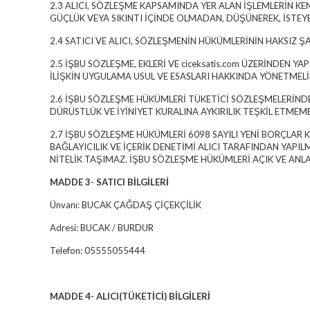
2.3 ALICI, SÖZLEŞME KAPSAMINDA YER ALAN İŞLEMLERİN K
GÜÇLÜK VEYA SIKINTI İÇİNDE OLMADAN, DÜŞÜNEREK, İSTEYE
2.4 SATICI VE ALICI, SÖZLEŞMENİN HÜKÜMLERİNİN HAKSIZ Ş
2.5 İŞBU SÖZLEŞME, EKLERİ VE ciceksatis.com ÜZERİNDEN
İLİŞKİN UYGULAMA USUL VE ESASLARI HAKKINDA YÖNETMELİK’
2.6 İŞBU SÖZLEŞME HÜKÜMLERİ TÜKETİCİ SÖZLEŞMELERİND
DÜRÜSTLÜK VE İYİNİYET KURALINA AYKIRILIK TEŞKİL ETM
2.7 İŞBU SÖZLEŞME HÜKÜMLERİ 6098 SAYILI YENİ BORÇLA
BAĞLAYICILIK VE İÇERİK DENETİMİ ALICI TARAFINDAN YAPIL
NİTELİK TAŞIMAZ. İŞBU SÖZLEŞME HÜKÜMLERİ AÇIK VE ANLA
MADDE 3- SATICI BİLGİLERİ
Ünvanı: BUCAK ÇAĞDAŞ ÇİÇEKÇİLİK
Adresi: BUCAK / BURDUR
Telefon: 05555055444
MADDE 4- ALICI(TÜKETİCİ) BİLGİLERİ