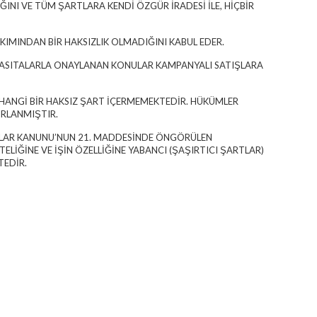
NI VE TÜM ŞARTLARA KENDİ ÖZGÜR İRADESİ İLE, HİÇBİR
AKIMINDAN BİR HAKSIZLIK OLMADIĞINI KABUL EDER.
İK VASITALARLA ONAYLANAN KONULAR KAMPANYALI SATIŞLARA
HANGİ BİR HAKSIZ ŞART İÇERMEMEKTEDİR. HÜKÜMLER
IRLANMIŞTIR.
ORÇLAR KANUNU’NUN 21. MADDESİNDE ÖNGÖRÜLEN
ELİĞİNE VE İŞİN ÖZELLİĞİNE YABANCI (ŞAŞIRTICI ŞARTLAR)
TEDİR.