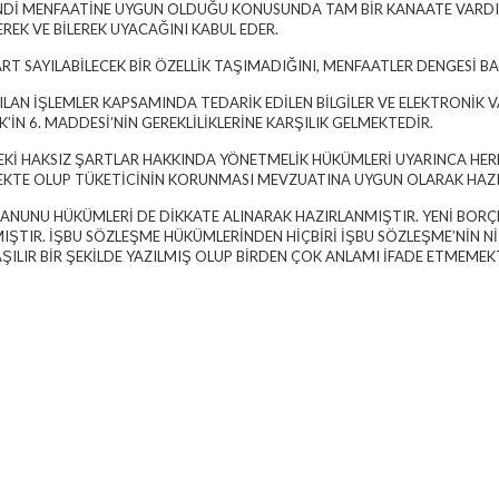
ENDİ MENFAATİNE UYGUN OLDUĞU KONUSUNDA TAM BİR KANAATE VARDIĞI
REK VE BİLEREK UYACAĞINI KABUL EDER.
ART SAYILABİLECEK BİR ÖZELLİK TAŞIMADIĞINI, MENFAATLER DENGESİ B
 YAPILAN İŞLEMLER KAPSAMINDA TEDARİK EDİLEN BİLGİLER VE ELEKTRON
İN 6. MADDESİ’NİN GEREKLİLİKLERİNE KARŞILIK GELMEKTEDİR.
EKİ HAKSIZ ŞARTLAR HAKKINDA YÖNETMELİK HÜKÜMLERİ UYARINCA HER
EMEKTE OLUP TÜKETİCİNİN KORUNMASI MEVZUATINA UYGUN OLARAK HAZ
R KANUNU HÜKÜMLERİ DE DİKKATE ALINARAK HAZIRLANMIŞTIR. YENİ B
MIŞTIR. İŞBU SÖZLEŞME HÜKÜMLERİNDEN HİÇBİRİ İŞBU SÖZLEŞME’NİN NİT
ŞILIR BİR ŞEKİLDE YAZILMIŞ OLUP BİRDEN ÇOK ANLAMI İFADE ETMEMEK