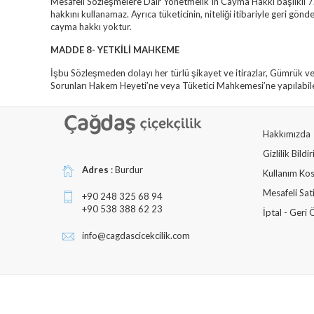
Mesafeli Sözleşmelere Dair Yönetmelik`in Cayma Hakkı başlıklı 7.m
hakkını kullanamaz. Ayrıca tüketicinin, niteliği itibariyle geri gö
cayma hakkı yoktur.
MADDE 8- YETKİLİ MAHKEME
İşbu Sözleşmeden dolayı her türlü şikayet ve itirazlar, Gümrük ve 
Sorunları Hakem Heyeti’ne veya Tüketici Mahkemesi’ne yapılabile
Hakkımızda
Gizlilik Bildi
Adres
: Burdur
Kullanım Kos
Mesafeli Sat
+90 248 325 68 94
+90 538 388 62 23
İptal - Ger
info@cagdascicekcilik.com