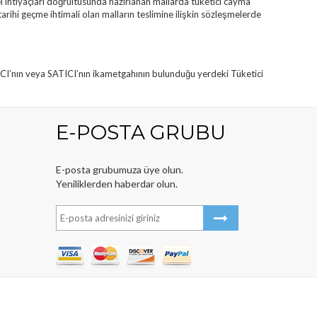
l ihtiyaçları doğrultusunda hazırlanan mallarda tüketici cayma
arihi geçme ihtimali olan malların teslimine ilişkin sözleşmelerde
ALICI’nın veya SATICI’nın ikametgahının bulunduğu yerdeki Tüketici
E-POSTA GRUBU
E-posta grubumuza üye olun.
Yeniliklerden haberdar olun.