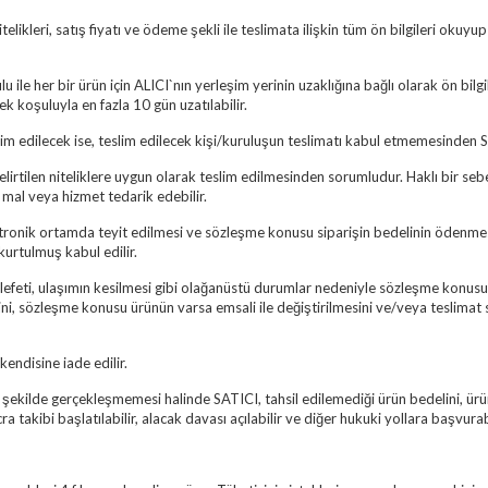
ikleri, satış fiyatı ve ödeme şekli ile teslimata ilişkin tüm ön bilgileri okuyu
e her bir ürün için ALICI`nın yerleşim yerinin uzaklığına bağlı olarak ön bilgi
mek koşuluyla en fazla 10 gün uzatılabilir.
im edilecek ise, teslim edilecek kişi/kuruluşun teslimatı kabul etmemesinden
elirtilen niteliklere uygun olarak teslim edilmesinden sorumludur. Haklı bir 
mal veya hizmet tedarik edebilir.
ktronik ortamda teyit edilmesi ve sözleşme konusu siparişin bedelinin ödenme
kurtulmuş kabul edilir.
efeti, ulaşımın kesilmesi gibi olağanüstü durumlar nedeniyle sözleşme konusu
ini, sözleşme konusu ürünün varsa emsali ile değiştirilmesini ve/veya teslima
kendisine iade edilir.
ekilde gerçekleşmemesi halinde SATICI, tahsil edilemediği ürün bedelini, ür
icra takibi başlatılabilir, alacak davası açılabilir ve diğer hukuki yollara başvurabi