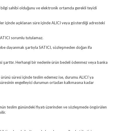
p bilgi sahibi olduğunu ve elektronik ortamda gerekli teyidi
ler içinde açıklanan süre içinde ALICI veya gösterdiği adresteki
 SATICI sorumlu tutulamaz.
sebebe dayanmak şartıyla SATICI, sözleşmeden doğan ifa
si şarttır. Herhangi bir nedenle ürün bedeli ödenmez veya banka
 ürünü süresi içinde teslim edemez ise, durumu ALICI`ya
t süresinin engelleyici durumun ortadan kalkmasına kadar
ünün teslim günündeki fiyatı üzerinden ve sözleşmede öngörülen
lir.