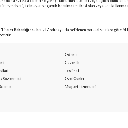
addesi 4.fıkrası c bendine göre ; Tüketicinin istekleri veya açıkca onun kişise
nderilmeye elverişli olmayan ve çabuk bozulma tehlikesi olan veya son kullanma t
Ticaret Bakanlığı’nca her yıl Aralık ayında belirlenen parasal sınırlara göre 
cektir.
Ödeme
rimi
Güvenlik
ullari
Teslimat
is Sözlesmesi
Özel Günler
i Ödeme
Müşteri Hizmetleri