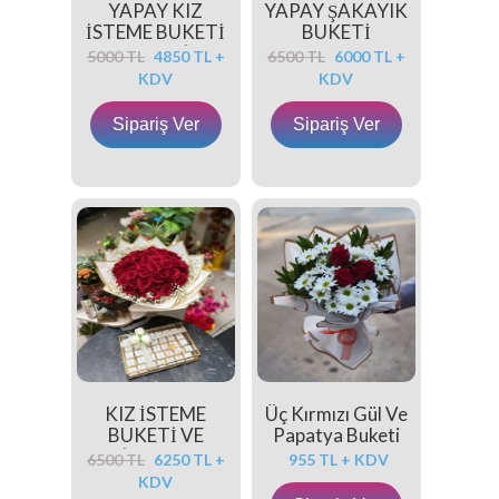
YAPAY KIZ
YAPAY ŞAKAYIK
İSTEME BUKETİ
BUKETİ
VE KIZ İ
5000 TL
4850 TL +
6500 TL
6000 TL +
KDV
KDV
Sipariş Ver
Sipariş Ver
KIZ İSTEME
Üç Kırmızı Gül Ve
BUKETİ VE
Papatya Buketi
ÇİKOLATA
6500 TL
6250 TL +
955 TL + KDV
KDV