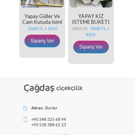
Yapay Güller Ve
YAPAY KIZ
Cam Kutuda Isiml
İSTEME BUKETİ
PEMBE V
5500 TL + KDV
3850 TL
3500 TL +
KDV
Sipariş Ver
Sipariş Ver
Adres
: Burdur
+90 248 325 68 94
+90 538 388 62 23